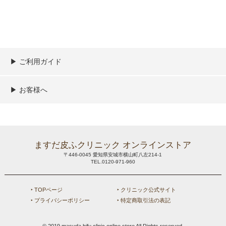
▶︎ ご利用ガイド
ご利用ガイド
決済／配送／送料について
取り扱い商品一覧
顧客情報の取扱について
特定商取引法の表記
▶︎ お客様へ
新規会員登録
MYページ
買い物カゴ
よくあるご質問
メールが届かないお客様へ
お問い合わせ
ますだ皮ふクリニック オンラインストア
〒446-0045 愛知県安城市横山町八左214-1
TEL.0120-971-960
‣ TOPページ
‣ クリニック公式サイト
‣ プライバシーポリシー
‣ 特定商取引法の表記
© 2019 masuda hifu clinic online store All Rights reserved.