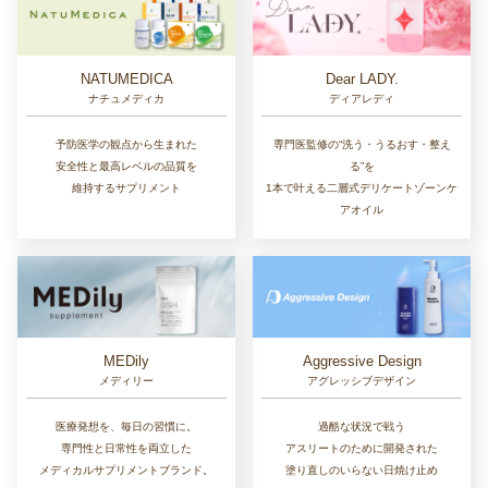
NATUMEDICA
Dear LADY.
ナチュメディカ
ディアレディ
予防医学の観点から生まれた
専門医監修の“洗う・うるおす・整え
安全性と最高レベルの品質を
る”を
維持するサプリメント
1本で叶える二層式デリケートゾーンケ
アオイル
MEDily
Aggressive Design
メディリー
アグレッシブデザイン
医療発想を、毎日の習慣に。
過酷な状況で戦う
専門性と日常性を両立した
アスリートのために開発された
メディカルサプリメントブランド。
塗り直しのいらない日焼け止め