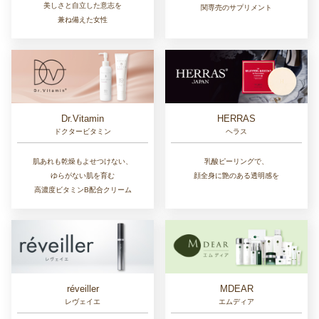
美しさと自立した意志を
関専売のサプリメント
兼ね備えた女性
Dr.Vitamin
HERRAS
ドクタービタミン
ヘラス
肌あれも乾燥もよせつけない、
乳酸ピーリングで、
ゆらがない肌を育む
顔全身に艶のある透明感を
高濃度ビタミンB配合クリーム
réveiller
MDEAR
レヴェイエ
エムディア