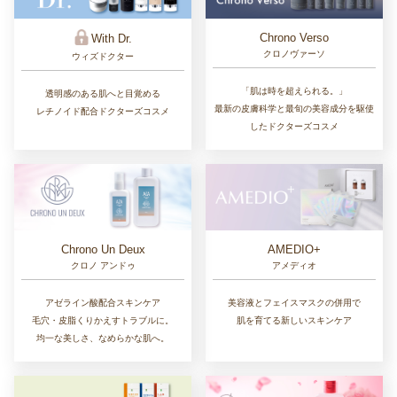
Chrono Verso
With Dr.
クロノヴァーソ
ウィズドクター
「肌は時を超えられる。」
透明感のある肌へと目覚める
最新の皮膚科学と最旬の美容成分を駆使
レチノイド配合ドクターズコスメ
したドクターズコスメ
Chrono Un Deux
AMEDIO+
クロノ アンドゥ
アメディオ
アゼライン酸配合スキンケア
美容液とフェイスマスクの併用で
毛穴・皮脂くりかえすトラブルに。
肌を育てる新しいスキンケア
均一な美しさ、なめらかな肌へ。