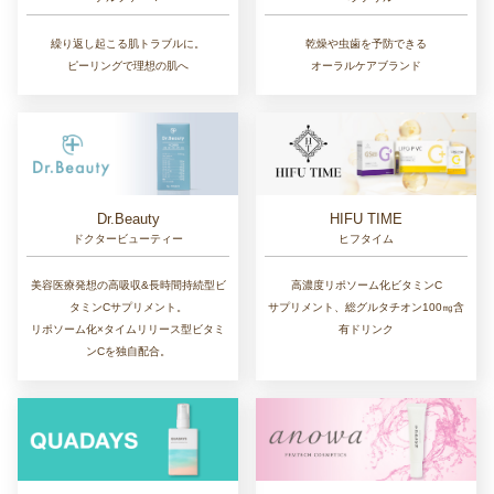
繰り返し起こる肌トラブルに。
乾燥や虫歯を予防できる
ピーリングで理想の肌へ
オーラルケアブランド
Dr.Beauty
HIFU TIME
ドクタービューティー
ヒフタイム
美容医療発想の高吸収&長時間持続型ビ
高濃度リポソーム化ビタミンC
タミンCサプリメント。
サプリメント、総グルタチオン100㎎含
リポソーム化×タイムリリース型ビタミ
有ドリンク
ンCを独自配合。