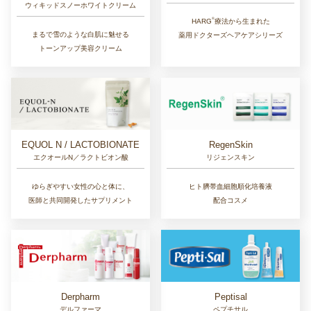
ウィキッドスノーホワイトクリーム
®︎
HARG
療法から生まれた
まるで雪のような白肌に魅せる
薬用ドクターズヘアケアシリーズ
トーンアップ美容クリーム
EQUOL N / LACTOBIONATE
RegenSkin
エクオールN／ラクトビオン酸
リジェンスキン
ゆらぎやすい女性の心と体に、
ヒト臍帯血細胞順化培養液
医師と共同開発したサプリメント
配合コスメ
Derpharm
Peptisal
デルファーマ
ペプチサル