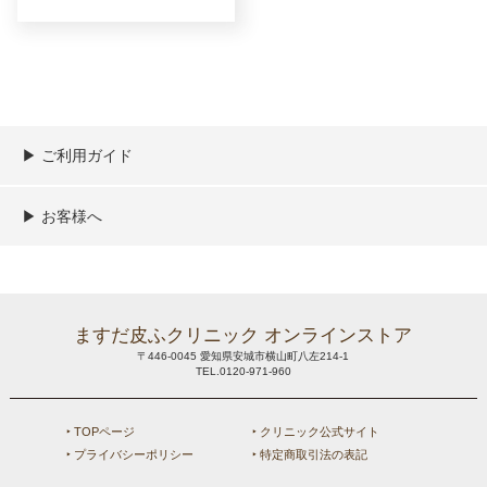
▶︎ ご利用ガイド
ご利用ガイド
決済／配送／送料について
取り扱い商品一覧
顧客情報の取扱について
特定商取引法の表記
▶︎ お客様へ
新規会員登録
MYページ
買い物カゴ
よくあるご質問
メールが届かないお客様へ
お問い合わせ
ますだ皮ふクリニック オンラインストア
〒446-0045 愛知県安城市横山町八左214-1
TEL.0120-971-960
‣ TOPページ
‣ クリニック公式サイト
‣ プライバシーポリシー
‣ 特定商取引法の表記