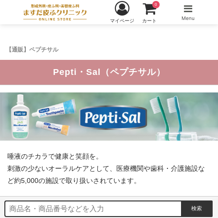
0
Menu
マイページ
カート
【通販】ペプチサル
Pepti・Sal（ペプチサル）
唾液のチカラで健康と笑顔を。
刺激の少ないオーラルケアとして、医療機関や歯科・介護施設な
ど約5,000の施設で取り扱いされています。