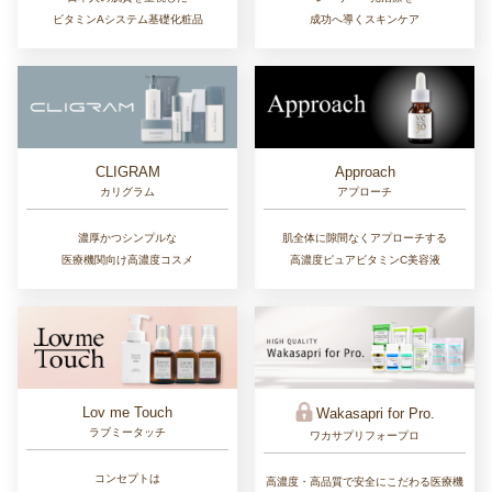
ビタミンAシステム基礎化粧品
成功へ導くスキンケア
CLIGRAM
Approach
カリグラム
アプローチ
濃厚かつシンプルな
肌全体に隙間なくアプローチする
医療機関向け高濃度コスメ
高濃度ピュアビタミンC美容液
Lov me Touch
Wakasapri for Pro.
ラブミータッチ
ワカサプリフォープロ
コンセプトは
高濃度・高品質で安全にこだわる医療機