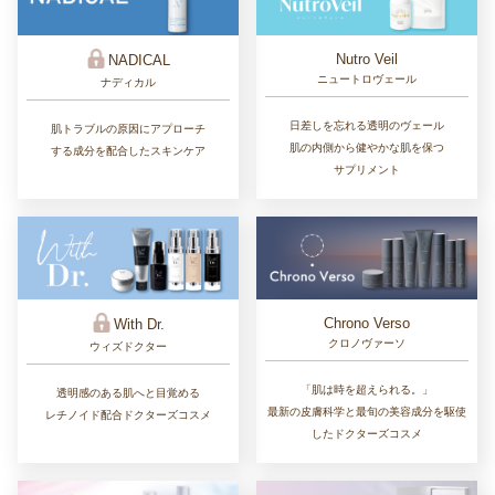
Nutro Veil
NADICAL
ニュートロヴェール
ナディカル
日差しを忘れる透明のヴェール
肌トラブルの原因にアプローチ
肌の内側から健やかな肌を保つ
する成分を配合したスキンケア
サプリメント
Chrono Verso
With Dr.
クロノヴァーソ
ウィズドクター
「肌は時を超えられる。」
透明感のある肌へと目覚める
最新の皮膚科学と最旬の美容成分を駆使
レチノイド配合ドクターズコスメ
したドクターズコスメ