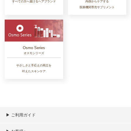
すべての方へ届けるヘアブランド
内側からケアする
医療機関専売サプリメント
Osmo Series
オスモシリーズ
やさしさと手応えの両立を
叶えたスキンケア
▶︎ ご利用ガイド
ご利用ガイド
決済／配送／送料について
取り扱い商品一覧
顧客情報の取扱について
特定商取引法の表記