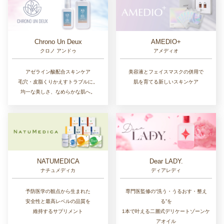
Chrono Un Deux
AMEDIO+
クロノ アンドゥ
アメディオ
アゼライン酸配合スキンケア
美容液とフェイスマスクの併用で
毛穴・皮脂くりかえすトラブルに。
肌を育てる新しいスキンケア
均一な美しさ、なめらかな肌へ。
NATUMEDICA
Dear LADY.
ナチュメディカ
ディアレディ
予防医学の観点から生まれた
専門医監修の“洗う・うるおす・整え
安全性と最高レベルの品質を
る”を
維持するサプリメント
1本で叶える二層式デリケートゾーンケ
アオイル