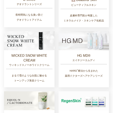
デオドラントシリーズ
ビューティフルスキン
長時間気になる臭い防ぐ
皮膚科専門医が考案した
デオドラントアイテム
ミネラルメイク・スキンケア化粧品
WICKED SNOW WHITE
HG MD®
CREAM
エイチジーエムディ
ウィキッドスノーホワイトクリーム
®︎
HARG
療法から生まれた
まるで雪のような白肌に魅せる
薬用ドクターズヘアケアシリーズ
トーンアップ美容クリーム