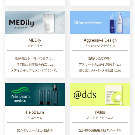
MEDily
Aggressive Design
メディリー
アグレッシブデザイン
医療発想を、毎日の習慣に。
過酷な状況で戦う
専門性と日常性を両立した
アスリートのために開発された
メディカルサプリメントブランド。
塗り直しのいらない日焼け止め
PeloBaum
@dds
ペロバーム
アットディディエス
髪のボリュームにお悩みの
紫外線や施術後の肌ダメージを