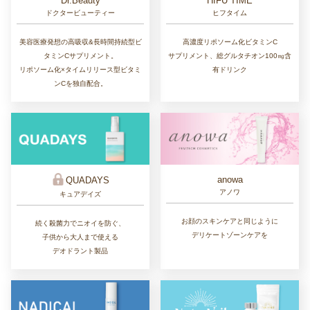
Dr.Beauty
HIFU TIME
ドクタービューティー
ヒフタイム
美容医療発想の高吸収&長時間持続型ビ
高濃度リポソーム化ビタミンC
タミンCサプリメント。
サプリメント、総グルタチオン100㎎含
リポソーム化×タイムリリース型ビタミ
有ドリンク
ンCを独自配合。
anowa
QUADAYS
アノワ
キュアデイズ
お顔のスキンケアと同じように
続く殺菌力でニオイを防ぐ、
デリケートゾーンケアを
子供から大人まで使える
デオドラント製品