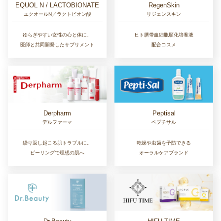
EQUOL N / LACTOBIONATE
RegenSkin
エクオールN／ラクトビオン酸
リジェンスキン
ゆらぎやすい女性の心と体に、
ヒト臍帯血細胞順化培養液
医師と共同開発したサプリメント
配合コスメ
Derpharm
Peptisal
デルファーマ
ペプチサル
繰り返し起こる肌トラブルに。
乾燥や虫歯を予防できる
ピーリングで理想の肌へ
オーラルケアブランド