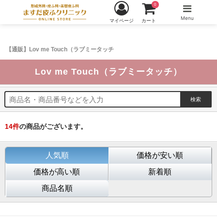
0
Menu
マイページ
カート
【通販】Lov me Touch（ラブミータッチ
Lov me Touch（ラブミータッチ）
14
件
の商品がございます。
人気順
価格が安い順
価格が高い順
新着順
商品名順