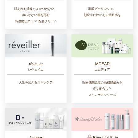
肌あれも乾燥もよせつけない、
乳酸ピーリングで、
ゆらがない肌を育む
顔全身に艶のある透明感を
高濃度ビタミンB配合クリーム
réveiller
MDEAR
レヴェイエ
エムディア
人生を変えるスキンケア
医療機関認定の高機能成分を
多く配合した
スキンケアシリーズ
D series
Beautiful Skin