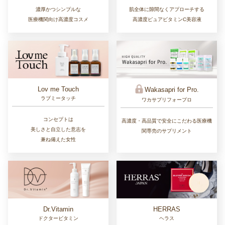
濃厚かつシンプルな
肌全体に隙間なくアプローチする
医療機関向け高濃度コスメ
高濃度ピュアビタミンC美容液
Lov me Touch
Wakasapri for Pro.
ラブミータッチ
ワカサプリフォープロ
コンセプトは
高濃度・高品質で安全にこだわる医療機
美しさと自立した意志を
関専売のサプリメント
兼ね備えた女性
Dr.Vitamin
HERRAS
ドクタービタミン
ヘラス