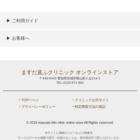
▶︎ ご利用ガイド
ご利用ガイド
決済／配送／送料について
取り扱い商品一覧
顧客情報の取扱について
特定商取引法の表記
▶︎ お客様へ
新規会員登録
MYページ
買い物カゴ
よくあるご質問
メールが届かないお客様へ
お問い合わせ
ますだ皮ふクリニック オンラインストア
〒446-0045 愛知県安城市横山町八左214-1
TEL.0120-971-960
‣ TOPページ
‣ クリニック公式サイト
‣ プライバシーポリシー
‣ 特定商取引法の表記
© 2019 masuda hifu clinic online store All Rights reserved.
当サイトに掲載のコピーおよび画像等、
すべてのデータを無断で複写・転載することは、著作権法等で禁じられています。