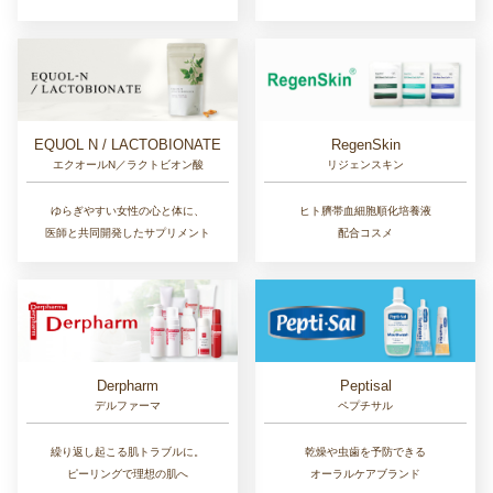
EQUOL N / LACTOBIONATE
RegenSkin
エクオールN／ラクトビオン酸
リジェンスキン
ゆらぎやすい女性の心と体に、
ヒト臍帯血細胞順化培養液
医師と共同開発したサプリメント
配合コスメ
Derpharm
Peptisal
デルファーマ
ペプチサル
繰り返し起こる肌トラブルに。
乾燥や虫歯を予防できる
ピーリングで理想の肌へ
オーラルケアブランド