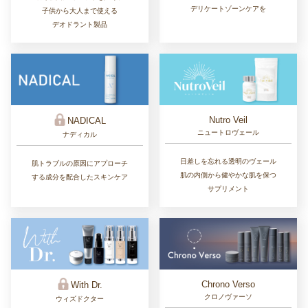
デリケートゾーンケアを
子供から大人まで使える
デオドラント製品
Nutro Veil
NADICAL
ニュートロヴェール
ナディカル
日差しを忘れる透明のヴェール
肌トラブルの原因にアプローチ
肌の内側から健やかな肌を保つ
する成分を配合したスキンケア
サプリメント
Chrono Verso
With Dr.
クロノヴァーソ
ウィズドクター