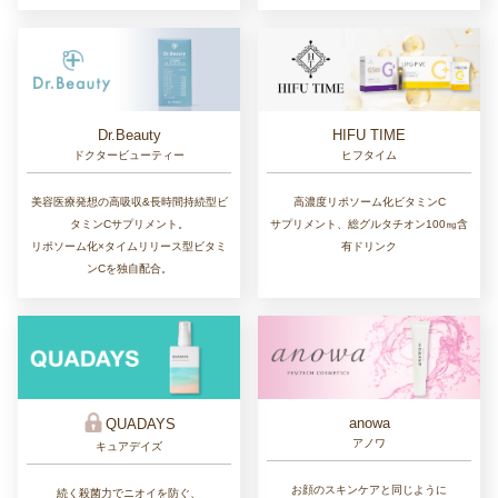
Dr.Beauty
HIFU TIME
ドクタービューティー
ヒフタイム
美容医療発想の高吸収&長時間持続型ビ
高濃度リポソーム化ビタミンC
タミンCサプリメント。
サプリメント、総グルタチオン100㎎含
リポソーム化×タイムリリース型ビタミ
有ドリンク
ンCを独自配合。
anowa
QUADAYS
アノワ
キュアデイズ
お顔のスキンケアと同じように
続く殺菌力でニオイを防ぐ、