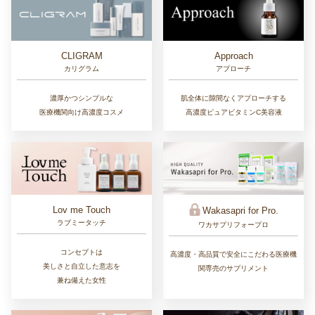
CLIGRAM
Approach
カリグラム
アプローチ
濃厚かつシンプルな
肌全体に隙間なくアプローチする
医療機関向け高濃度コスメ
高濃度ピュアビタミンC美容液
Lov me Touch
Wakasapri for Pro.
ラブミータッチ
ワカサプリフォープロ
コンセプトは
高濃度・高品質で安全にこだわる医療機
美しさと自立した意志を
関専売のサプリメント
兼ね備えた女性