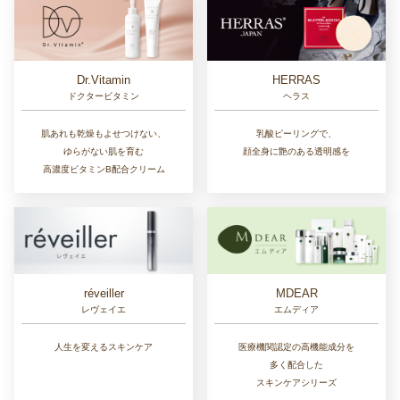
Dr.Vitamin
HERRAS
ドクタービタミン
ヘラス
肌あれも乾燥もよせつけない、
乳酸ピーリングで、
ゆらがない肌を育む
顔全身に艶のある透明感を
高濃度ビタミンB配合クリーム
réveiller
MDEAR
レヴェイエ
エムディア
人生を変えるスキンケア
医療機関認定の高機能成分を
多く配合した
スキンケアシリーズ