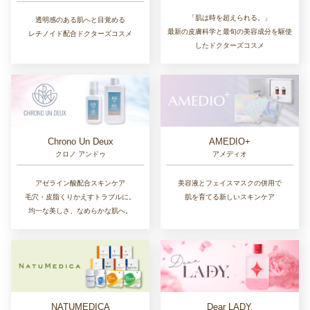
「肌は時を超えられる。」
透明感のある肌へと目覚める
最新の皮膚科学と最旬の美容成分を駆使
レチノイド配合ドクターズコスメ
したドクターズコスメ
Chrono Un Deux
AMEDIO+
クロノ アンドゥ
アメディオ
アゼライン酸配合スキンケア
美容液とフェイスマスクの併用で
毛穴・皮脂くりかえすトラブルに。
肌を育てる新しいスキンケア
均一な美しさ、なめらかな肌へ。
NATUMEDICA
Dear LADY.