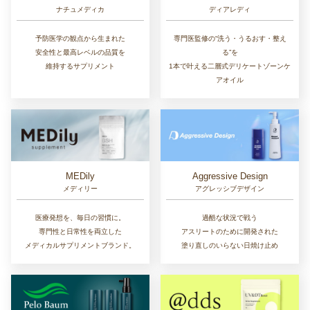
ナチュメディカ
ディアレディ
予防医学の観点から生まれた
専門医監修の“洗う・うるおす・整え
安全性と最高レベルの品質を
る”を
維持するサプリメント
1本で叶える二層式デリケートゾーンケ
アオイル
MEDily
Aggressive Design
メディリー
アグレッシブデザイン
医療発想を、毎日の習慣に。
過酷な状況で戦う
専門性と日常性を両立した
アスリートのために開発された
メディカルサプリメントブランド。
塗り直しのいらない日焼け止め