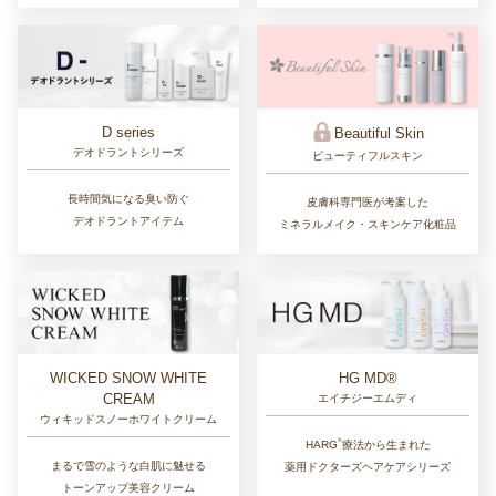
D series
Beautiful Skin
デオドラントシリーズ
ビューティフルスキン
長時間気になる臭い防ぐ
皮膚科専門医が考案した
デオドラントアイテム
ミネラルメイク・スキンケア化粧品
WICKED SNOW WHITE
HG MD®
CREAM
エイチジーエムディ
ウィキッドスノーホワイトクリーム
®︎
HARG
療法から生まれた
まるで雪のような白肌に魅せる
薬用ドクターズヘアケアシリーズ
トーンアップ美容クリーム