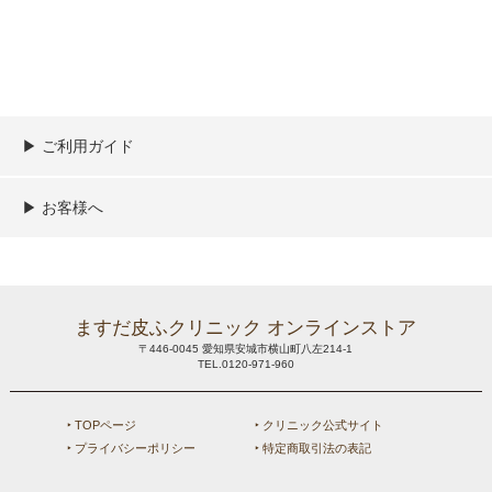
▶︎ ご利用ガイド
ご利用ガイド
決済／配送／送料について
取り扱い商品一覧
顧客情報の取扱について
特定商取引法の表記
▶︎ お客様へ
新規会員登録
MYページ
買い物カゴ
よくあるご質問
メールが届かないお客様へ
お問い合わせ
ますだ皮ふクリニック オンラインストア
〒446-0045 愛知県安城市横山町八左214-1
TEL.0120-971-960
‣ TOPページ
‣ クリニック公式サイト
‣ プライバシーポリシー
‣ 特定商取引法の表記