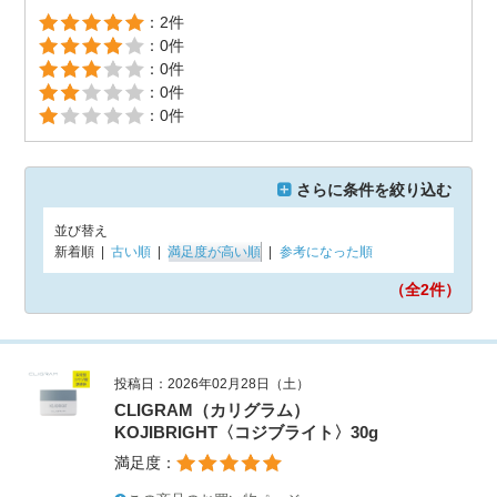
：2件
：0件
：0件
：0件
：0件
さらに条件を絞り込む
並び替え
新着順
|
古い順
|
満足度が高い順
|
参考になった順
（全2
件）
投稿日：2026年02月28日（土）
CLIGRAM（カリグラム）
KOJIBRIGHT〈コジブライト〉30g
満足度：