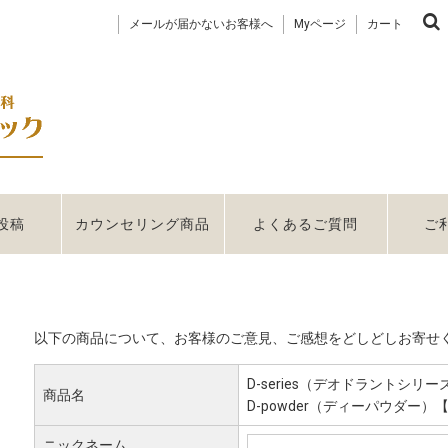
メールが届かないお客様へ
Myページ
カート
投稿
カウンセリング商品
よくあるご質問
ご
お客様の声書き込み
以下の商品について、お客様のご意見、ご感想をどしどしお寄せ
D-series（デオドラントシリー
商品名
D-powder（ディーパウダー）
ニックネーム