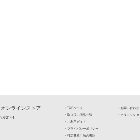
 オンラインストア
‣ TOPページ
‣ お問い合わせ
‣ 取り扱い商品一覧
‣ クリニック
左214-1
‣ ご利用ガイド
‣ プライバシーポリシー
‣ 特定商取引法の表記