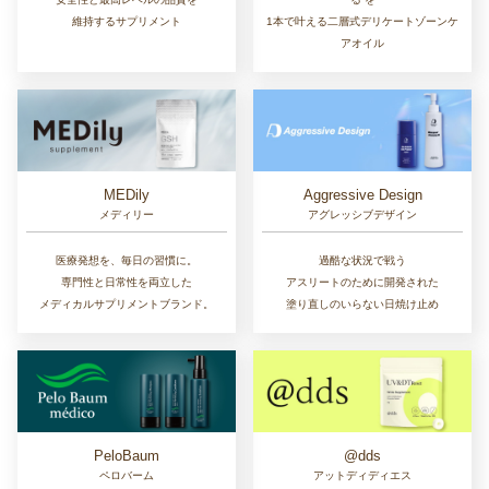
維持するサプリメント
1本で叶える二層式デリケートゾーンケ
アオイル
MEDily
Aggressive Design
メディリー
アグレッシブデザイン
医療発想を、毎日の習慣に。
過酷な状況で戦う
専門性と日常性を両立した
アスリートのために開発された
メディカルサプリメントブランド。
塗り直しのいらない日焼け止め
PeloBaum
@dds
ペロバーム
アットディディエス