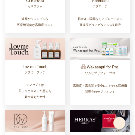
CLIGRAM
Approach
カリグラム
アプローチ
濃厚かつシンプルな
肌全体に隙間なくアプローチする
医療機関向け高濃度コスメ
高濃度ピュアビタミンC美容液
Lov me Touch
Wakasapri for Pro.
ラブミータッチ
ワカサプリフォープロ
コンセプトは
高濃度・高品質で安全にこだわる医療機
美しさと自立した意志を
関専売のサプリメント
兼ね備えた女性