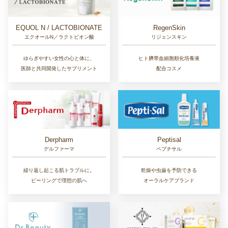
EQUOL N / LACTOBIONATE
RegenSkin
エクオールN／ラクトビオン酸
リジェンスキン
ゆらぎやすい女性の心と体に、
ヒト臍帯血細胞順化培養液
医師と共同開発したサプリメント
配合コスメ
Derpharm
Peptisal
デルファーマ
ペプチサル
繰り返し起こる肌トラブルに。
乾燥や虫歯を予防できる
ピーリングで理想の肌へ
オーラルケアブランド