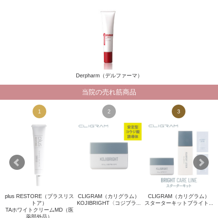
Derpharm（デルファーマ）
当院の売れ筋商品
1
2
3
plus RESTORE（プラスリス
CLIGRAM（カリグラム）
CLIGRAM（カリグラム）
キ
トア）
KOJIBRIGHT〈コジブラ...
スターターキットブライト...
Q
TAホワイトクリームMD（医
薬部外品）