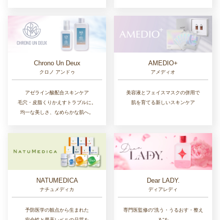
Chrono Un Deux
AMEDIO+
クロノ アンドゥ
アメディオ
アゼライン酸配合スキンケア
美容液とフェイスマスクの併用で
毛穴・皮脂くりかえすトラブルに。
肌を育てる新しいスキンケア
均一な美しさ、なめらかな肌へ。
NATUMEDICA
Dear LADY.
ナチュメディカ
ディアレディ
予防医学の観点から生まれた
専門医監修の“洗う・うるおす・整え
安全性と最高レベルの品質を
る”を