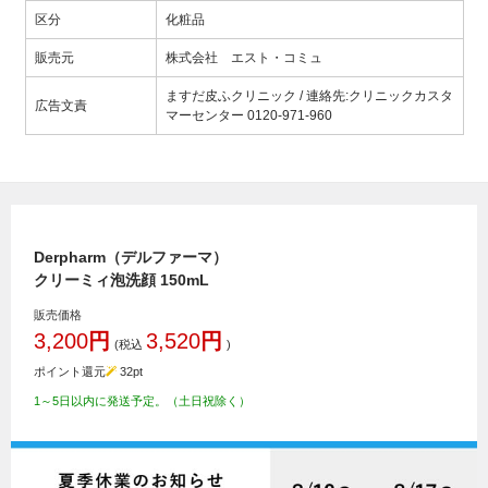
区分
化粧品
販売元
株式会社 エスト・コミュ
ますだ皮ふクリニック / 連絡先:クリニックカスタ
広告文責
マーセンター 0120-971-960
Derpharm（デルファーマ）
クリーミィ泡洗顔 150mL
販売価格
3,200
円
3,520
円
(税込
)
ポイント還元
32
pt
1～5日以内に発送予定。（土日祝除く）