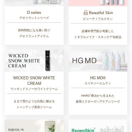
D series
Beautiful Skin
デオドラントシリーズ
ビューティフルスキン
長時間気になる臭い防ぐ
皮膚科専門医が考案した
デオドラントアイテム
ミネラルメイク・スキンケア化粧品
WICKED SNOW WHITE
HG MD®
CREAM
エイチジーエムディ
ウィキッドスノーホワイトクリーム
®︎
HARG
療法から生まれた
まるで雪のような白肌に魅せる
薬用ドクターズヘアケアシリーズ
トーンアップ美容クリーム