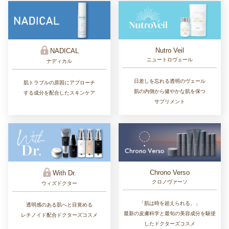
Nutro Veil
NADICAL
ニュートロヴェール
ナディカル
日差しを忘れる透明のヴェール
肌トラブルの原因にアプローチ
肌の内側から健やかな肌を保つ
する成分を配合したスキンケア
サプリメント
Chrono Verso
With Dr.
クロノヴァーソ
ウィズドクター
「肌は時を超えられる。」
透明感のある肌へと目覚める
最新の皮膚科学と最旬の美容成分を駆使
レチノイド配合ドクターズコスメ
したドクターズコスメ