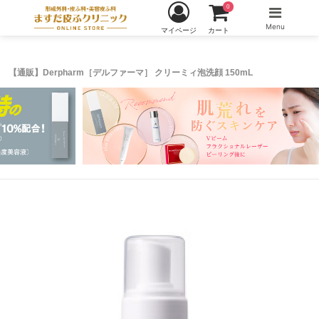
0
Menu
マイページ
カート
【通販】Derpharm［デルファーマ］ クリーミィ泡洗顔 150mL