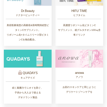
Dr.Beauty
HIFU TIME
ドクタービューティー
ヒフタイム
美容医療発想の高吸収&長時間持続型ビ
高濃度リポソーム化ビタミンC
タミンCサプリメント。
サプリメント、総グルタチオン100㎎含
リポソーム化×タイムリリース型ビタミ
有ドリンク
ンCを独自配合。
anowa
QUADAYS
アノワ
キュアデイズ
お顔のスキンケアと同じように
続く殺菌力でニオイを防ぐ、
デリケートゾーンケアを
子供から大人まで使える
デオドラント製品