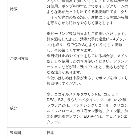
わない、低刺激で肌にやさしいアミノ酸系洗浄成
分使用。ポンプを押すだけでホイップクリームの
特徴
ような泡がたっぷり出てくる泡洗顔料です。クリ
ーミィで弾力のある泡が、摩擦による刺激から肌
を守りながら汚れをやさしく落とします。
※ピーリング後は当日よりご使用いただけます。
顔を湿らしたあと、清潔な手に適量(3～4プッシ
ュ)を取り、泡で包み込むようにやさしく洗顔
し、その後よくすすぎます。
※日焼け止めやメイクをしている場合は、メイク
ご使用方法
落としを使用したのちお使いください。ファンデ
ーションなどが肌に残っていると、泡もちが悪く
なる場合があります。
※使いはじめは中身が出るまでポンプをゆっくり
数回押してください。
水、ココイルメチルタウリンNa、コカミド
DEA、BG、ラウリルベタイン、スルホコハク酸
ラウレス2Na、ペンチレングリコール、グリコシ
成分
ルトレハロース、カリ石ケン素地、クエン酸、加
水分解水添デンプン、EDTA-4Na、フェノキシエ
タノール
製造国
日本