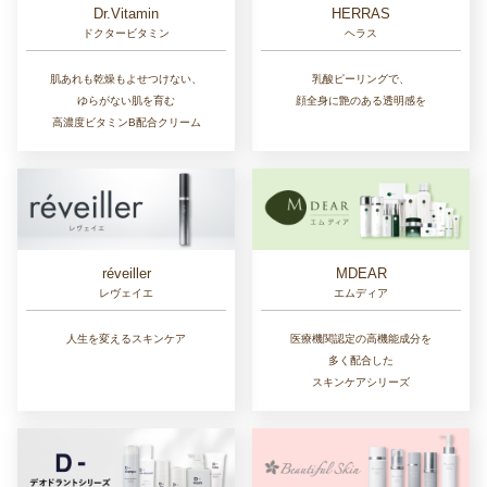
Dr.Vitamin
HERRAS
ドクタービタミン
ヘラス
肌あれも乾燥もよせつけない、
乳酸ピーリングで、
ゆらがない肌を育む
顔全身に艶のある透明感を
高濃度ビタミンB配合クリーム
réveiller
MDEAR
レヴェイエ
エムディア
人生を変えるスキンケア
医療機関認定の高機能成分を
多く配合した
スキンケアシリーズ