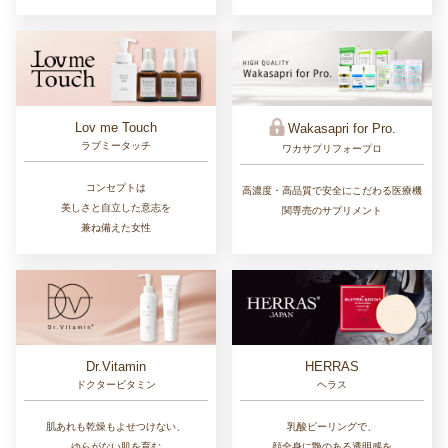
Lov me Touch
Wakasapri for Pro.
ラブミータッチ
ワカサプリフォープロ
コンセプトは
高濃度・高品質で安全にこだわる医療機
美しさと自立した意志を
関専売のサプリメント
兼ね備えた女性
Dr.Vitamin
HERRAS
ドクタービタミン
ヘラス
肌あれも乾燥もよせつけない、
乳酸ピーリングで、
ゆらがない肌を育む
顔全身に艶のある透明感を