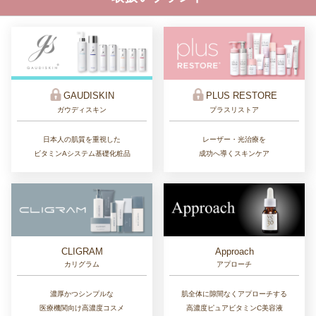
GAUDISKIN
PLUS RESTORE
ガウディスキン
プラスリストア
日本人の肌質を重視した
レーザー・光治療を
ビタミンAシステム基礎化粧品
成功へ導くスキンケア
CLIGRAM
Approach
カリグラム
アプローチ
濃厚かつシンプルな
肌全体に隙間なくアプローチする
医療機関向け高濃度コスメ
高濃度ピュアビタミンC美容液