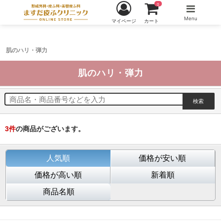
0
Menu
マイページ
カート
肌のハリ・弾力
肌のハリ・弾力
3
件
の商品がございます。
人気順
価格が安い順
価格が高い順
新着順
商品名順