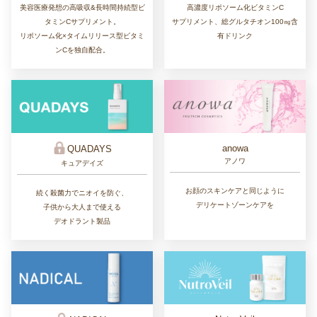
美容医療発想の高吸収&長時間持続型ビ
高濃度リポソーム化ビタミンC
タミンCサプリメント。
サプリメント、総グルタチオン100㎎含
リポソーム化×タイムリリース型ビタミ
有ドリンク
ンCを独自配合。
anowa
QUADAYS
アノワ
キュアデイズ
お顔のスキンケアと同じように
続く殺菌力でニオイを防ぐ、
デリケートゾーンケアを
子供から大人まで使える
デオドラント製品