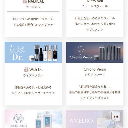
Nutro Veil
NADICAL
ニュートロヴェール
ナディカル
日差しを忘れる透明のヴェール
肌トラブルの原因にアプローチ
肌の内側から健やかな肌を保つ
する成分を配合したスキンケア
サプリメント
Chrono Verso
With Dr.
クロノヴァーソ
ウィズドクター
「肌は時を超えられる。」
透明感のある肌へと目覚める
最新の皮膚科学と最旬の美容成分を駆使
レチノイド配合ドクターズコスメ
したドクターズコスメ