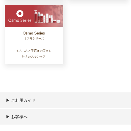
Osmo Series
オスモシリーズ
やさしさと手応えの両立を
叶えたスキンケア
▶︎ ご利用ガイド
ご利用ガイド
決済／配送／送料について
取り扱い商品一覧
顧客情報の取扱について
特定商取引法の表記
▶︎ お客様へ
新規会員登録
MYページ
買い物カゴ
よくあるご質問
メールが届かないお客様へ
お問い合わせ