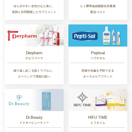
ゆらぎやすい女性の心と体に、
ヒト臍帯血細胞順化培養液
医師と共同開発したサプリメント
配合コスメ
Derpharm
Peptisal
デルファーマ
ペプチサル
繰り返し起こる肌トラブルに。
乾燥や虫歯を予防できる
ピーリングで理想の肌へ
オーラルケアブランド
Dr.Beauty
HIFU TIME
ドクタービューティー
ヒフタイム