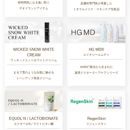
長時間気になる臭い防ぐ
皮膚科専門医が考案した
デオドラントアイテム
ミネラルメイク・スキンケア化粧品
WICKED SNOW WHITE
HG MD®
CREAM
エイチジーエムディ
ウィキッドスノーホワイトクリーム
®︎
HARG
療法から生まれた
まるで雪のような白肌に魅せる
薬用ドクターズヘアケアシリーズ
トーンアップ美容クリーム
EQUOL N / LACTOBIONATE
RegenSkin
エクオールN／ラクトビオン酸
リジェンスキン