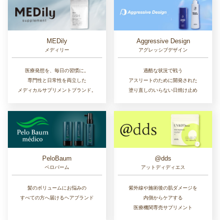
MEDily
Aggressive Design
メディリー
アグレッシブデザイン
医療発想を、毎日の習慣に。
過酷な状況で戦う
専門性と日常性を両立した
アスリートのために開発された
メディカルサプリメントブランド。
塗り直しのいらない日焼け止め
PeloBaum
@dds
ペロバーム
アットディディエス
髪のボリュームにお悩みの
紫外線や施術後の肌ダメージを
すべての方へ届けるヘアブランド
内側からケアする
医療機関専売サプリメント