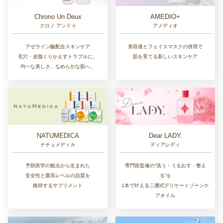
Chrono Un Deux
AMEDIO+
クロノ アンドゥ
アメディオ
アゼライン酸配合スキンケア
美容液とフェイスマスクの併用で
毛穴・皮脂くりかえすトラブルに。
肌を育てる新しいスキンケア
均一な美しさ、なめらかな肌へ。
NATUMEDICA
Dear LADY.
ナチュメディカ
ディアレディ
予防医学の観点から生まれた
専門医監修の“洗う・うるおす・整え
安全性と最高レベルの品質を
る”を
維持するサプリメント
1本で叶える二層式デリケートゾーンケ
アオイル