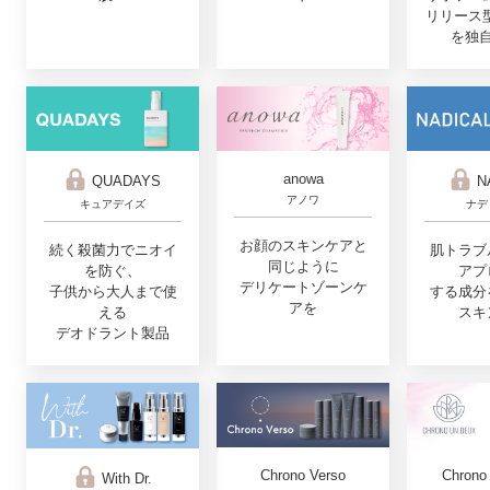
リリース
を独
anowa
QUADAYS
N
アノワ
キュアデイズ
ナデ
お顔のスキンケアと
続く殺菌力でニオイ
肌トラブ
同じように
を防ぐ、
アプ
デリケートゾーンケ
子供から大人まで使
する成分
アを
える
スキ
デオドラント製品
Chrono
Chrono Verso
With Dr.