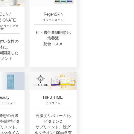
L N /
RegenSkin
BIONATE
リジェンスキン
N／ラクトビオ
ン酸
ヒト臍帯血細胞順化
培養液
すい女性の
配合コスメ
体に、
同開発した
リメント
Beauty
HIFU TIME
ビューティー
ヒフタイム
発想の高吸
高濃度リポソーム化
間持続型ビタ
ビタミンC
プリメント。
サプリメント、総グ
ム化×タイム
ルタチオン100㎎含有