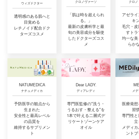
クロノ
クロノヴァーソ
ウィズドクター
アゼライ
「肌は時を超えられ
透明感のある肌へと
キ
る。」
目覚める
毛穴・皮
最新の皮膚科学と最
レチノイド配合ドク
すトラ
旬の美容成分を駆使
ターズコスメ
均一な美
したドクターズコス
らか
メ
NATUMEDICA
Dear LADY.
ME
ナチュメディカ
ディアレディ
メデ
予防医学の観点から
専門医監修の“洗う・
医療発想
生まれた
うるおす・整える”を
習
安全性と最高レベル
1本で叶える二層式デ
専門性と
の品質を
リケートゾーンケア
立
維持するサプリメン
オイル
メディカ
ト
ントブ