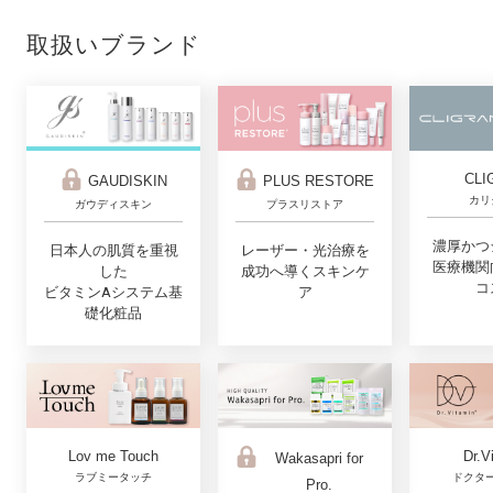
取扱いブランド
CLI
GAUDISKIN
PLUS RESTORE
カリ
ガウディスキン
プラスリストア
濃厚かつ
日本人の肌質を重視
レーザー・光治療を
医療機関
した
成功へ導くスキンケ
コ
ビタミンAシステム基
ア
礎化粧品
Lov me Touch
Dr.V
Wakasapri for
ラブミータッチ
ドクタ
Pro.