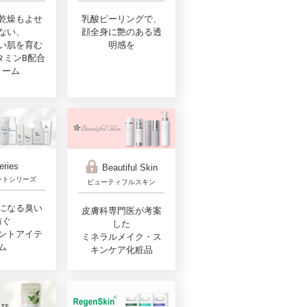
乾燥もよせ
乳酸ピーリングで、
ない、
顔全身に艶のある透
い肌を育む
明感を
タミンB配合
リーム
eries
Beautiful Skin
ントシリーズ
ビューティフルスキン
になる臭い
皮膚科専門医が考案
防ぐ
した
ントアイテ
ミネラルメイク・ス
ム
キンケア化粧品