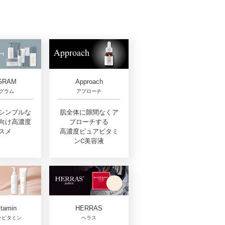
GRAM
Approach
グラム
アプローチ
シンプルな
肌全体に隙間なくア
向け高濃度
プローチする
スメ
高濃度ピュアビタミ
ンC美容液
itamin
HERRAS
ービタミン
ヘラス