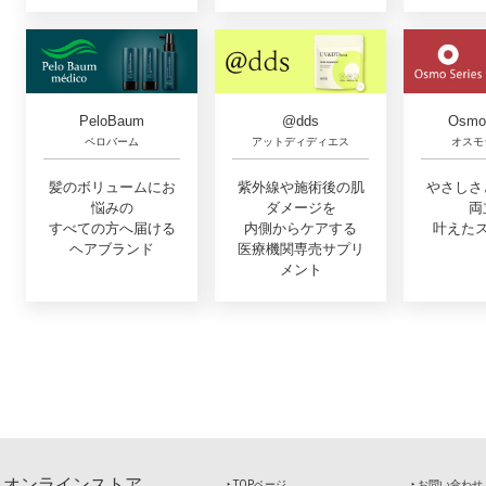
PeloBaum
@dds
Osmo 
ペロバーム
アットディディエス
オスモ
髪のボリュームにお
紫外線や施術後の肌
やさしさ
悩みの
ダメージを
両
すべての方へ届ける
内側からケアする
叶えた
ヘアブランド
医療機関専売サプリ
メント
 オンラインストア
‣ TOPページ
‣ お問い合わせ