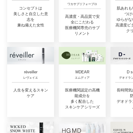
ワカサプリフォープロ
コンセプトは
肌あれも
美しさと自立した意
つけ
高濃度・高品質で安
志を
ゆらがな
全にこだわる
兼ね備えた女性
高濃度ビ
医療機関専売のサプ
ク
リメント
réveiller
MDEAR
D s
レヴェイエ
エムディア
デオドラ
人生を変えるスキン
医療機関認定の高機
長時間気
ケア
能成分を
多く配合した
デオドラ
スキンケアシリーズ