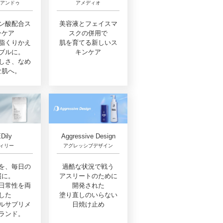
 アンドゥ
アメディオ
ン酸配合ス
美容液とフェイスマ
ンケア
スクの併用で
脂くりかえ
肌を育てる新しいス
ブルに。
キンケア
しさ、なめ
な肌へ。
Dily
Aggressive Design
ィリー
アグレッシブデザイン
を、毎日の
過酷な状況で戦う
慣に。
アスリートのために
日常性を両
開発された
した
塗り直しのいらない
ルサプリメ
日焼け止め
ランド。