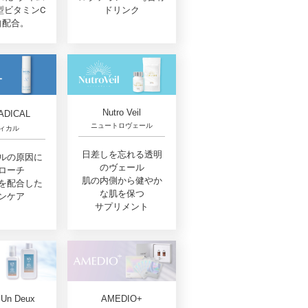
型ビタミンC
ドリンク
自配合。
Nutro Veil
ADICAL
ニュートロヴェール
ィカル
日差しを忘れる透明
ルの原因に
のヴェール
ローチ
肌の内側から健やか
を配合した
な肌を保つ
ンケア
サプリメント
 Un Deux
AMEDIO+