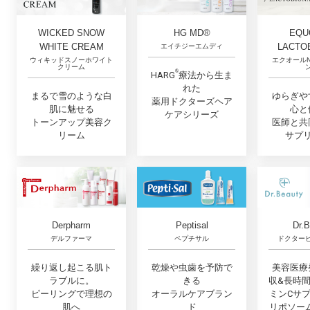
EQUO
WICKED SNOW
HG MD®
LACTO
WHITE CREAM
エイチジーエムディ
エクオール
ウィキッドスノーホワイト
クリーム
®︎
HARG
療法から生ま
れた
ゆらぎや
まるで雪のような白
薬用ドクターズヘア
心と
肌に魅せる
ケアシリーズ
医師と共
トーンアップ美容ク
サプ
リーム
Dr.
Derpharm
Peptisal
ドクター
デルファーマ
ペプチサル
美容医療
繰り返し起こる肌ト
乾燥や虫歯を予防で
収&長時
ラブルに。
きる
ミンCサ
ピーリングで理想の
オーラルケアブラン
リポソー
肌へ
ド