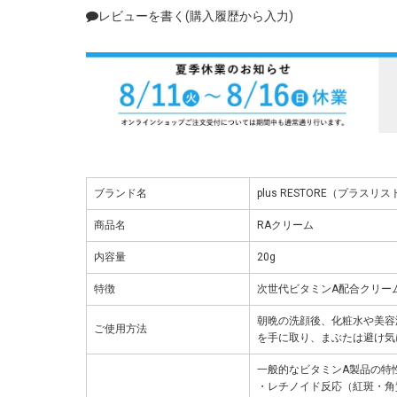
レビューを書く(購入履歴から入力)
ブランド名
plus RESTORE（プラスリ
商品名
RAクリーム
内容量
20g
特徴
次世代ビタミンA配合クリー
朝晩の洗顔後、化粧水や美容
ご使用方法
を手に取り、まぶたは避け気
一般的なビタミンA製品の特
・レチノイド反応（紅斑・角