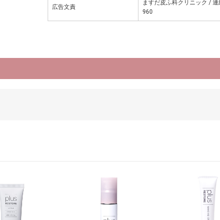
ますだ皮ふ科クリニック / 連絡
広告文責
960