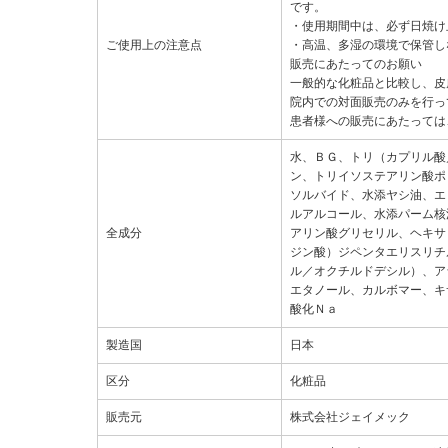
です。
・使用期間中は、必ず日焼け
ご使用上の注意点
・高温、多湿の環境で保管し
販売にあたってのお願い
一般的な化粧品と比較し、皮
院内での対面販売のみを行っ
患者様への販売にあたっては
水、ＢＧ、トリ（カプリル酸
ン、トリイソステアリン酸ポ
ソルバイド、水添ヤシ油、エ
ルアルコール、水添パーム核
全成分
アリン酸グリセリル、ヘキサ
ジン酸）ジペンタエリスリチ
ル／オクチルドデシル）、ア
エタノール、カルボマー、キ
酸化Ｎａ
製造国
日本
区分
化粧品
販売元
株式会社ジェイメック