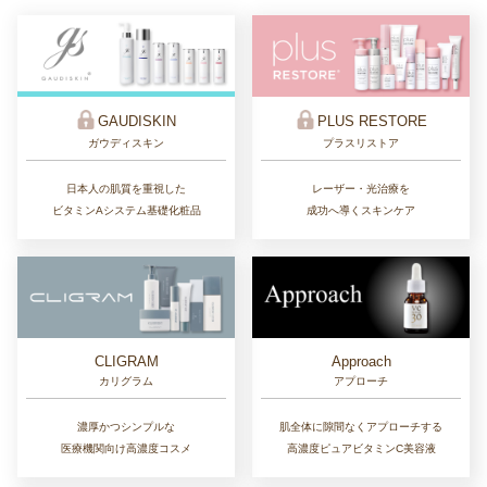
GAUDISKIN
PLUS RESTORE
ガウディスキン
プラスリストア
日本人の肌質を重視した
レーザー・光治療を
ビタミンAシステム基礎化粧品
成功へ導くスキンケア
CLIGRAM
Approach
カリグラム
アプローチ
濃厚かつシンプルな
肌全体に隙間なくアプローチする
医療機関向け高濃度コスメ
高濃度ピュアビタミンC美容液