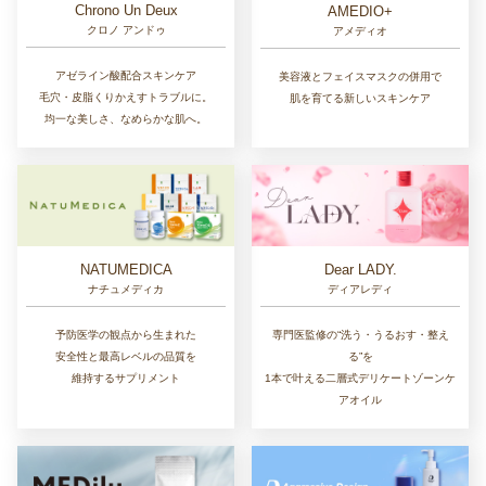
Chrono Un Deux
AMEDIO+
クロノ アンドゥ
アメディオ
アゼライン酸配合スキンケア
美容液とフェイスマスクの併用で
毛穴・皮脂くりかえすトラブルに。
肌を育てる新しいスキンケア
均一な美しさ、なめらかな肌へ。
NATUMEDICA
Dear LADY.
ナチュメディカ
ディアレディ
予防医学の観点から生まれた
専門医監修の“洗う・うるおす・整え
安全性と最高レベルの品質を
る”を
維持するサプリメント
1本で叶える二層式デリケートゾーンケ
アオイル