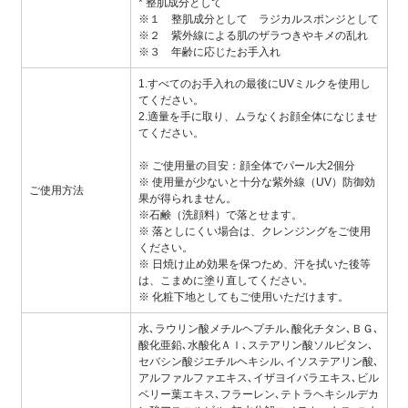
* 整肌成分として
※１ 整肌成分として ラジカルスポンジとして
※２ 紫外線による肌のザラつきやキメの乱れ
※３ 年齢に応じたお手入れ
1.すべてのお手入れの最後にUVミルクを使用し
てください。
2.適量を手に取り、ムラなくお顔全体になじませ
てください。
※ ご使用量の目安：顔全体でパール大2個分
※ 使用量が少ないと十分な紫外線（UV）防御効
ご使用方法
果が得られません。
※石鹸（洗顔料）で落とせます。
※ 落としにくい場合は、クレンジングをご使用
ください。
※ 日焼け止め効果を保つため、汗を拭いた後等
は、こまめに塗り直してください。
※ 化粧下地としてもご使用いただけます。
水､ラウリン酸メチルヘプチル､酸化チタン､ＢＧ､
酸化亜鉛､水酸化Ａｌ､ステアリン酸ソルビタン､
セバシン酸ジエチルヘキシル､イソステアリン酸､
アルファルファエキス､イザヨイバラエキス､ビル
ベリー葉エキス､フラーレン､テトラヘキシルデカ