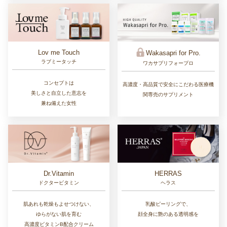
Lov me Touch
Wakasapri for Pro.
ラブミータッチ
ワカサプリフォープロ
コンセプトは
高濃度・高品質で安全にこだわる医療機
美しさと自立した意志を
関専売のサプリメント
兼ね備えた女性
Dr.Vitamin
HERRAS
ドクタービタミン
ヘラス
肌あれも乾燥もよせつけない、
乳酸ピーリングで、
ゆらがない肌を育む
顔全身に艶のある透明感を
高濃度ビタミンB配合クリーム