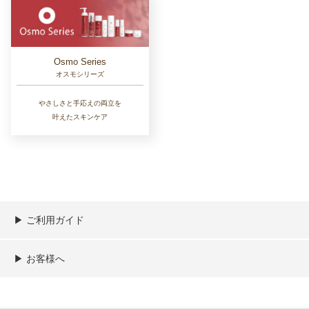
Osmo Series
オスモシリーズ
やさしさと手応えの両立を
叶えたスキンケア
▶︎ ご利用ガイド
ご利用ガイド
決済／配送／送料について
取り扱い商品一覧
顧客情報の取扱について
特定商取引法の表記
▶︎ お客様へ
新規会員登録
MYページ
買い物カゴ
よくあるご質問
メールが届かないお客様へ
お問い合わせ