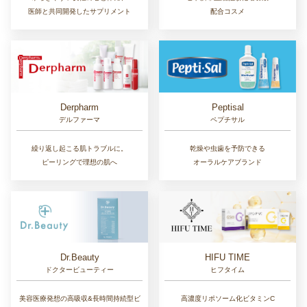
医師と共同開発したサプリメント
配合コスメ
Derpharm
Peptisal
デルファーマ
ペプチサル
繰り返し起こる肌トラブルに。
乾燥や虫歯を予防できる
ピーリングで理想の肌へ
オーラルケアブランド
Dr.Beauty
HIFU TIME
ドクタービューティー
ヒフタイム
美容医療発想の高吸収&長時間持続型ビ
高濃度リポソーム化ビタミンC