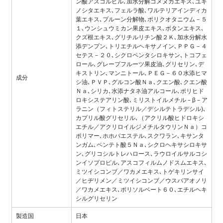
ン酸アスコルビル､加水分解コメヌカエキス､ユキ
ノシタエキス､フェルラ酸､ワルテリアインディカ
葉エキス､プルーン分解物､ポリクオタニウム－５
１､ウンシュウミカン果皮エキス､ボタンエキス､
クズ根エキス､グリチルリチン酸２Ｋ､加水分解水
添デンプン､トリエチルヘキサノイン､ＰＰＧ－４
セテス－２０､シクロペンタシロキサン､トコフェ
ロール､グレープフルーツ果皮油､グリセリン､デ
キストリン､マンニトール､ＰＥＧ－６０水添ヒマ
成分
シ油､ＰＶＰ､グルコン酸Ｎａ､クエン酸､クエン酸
Ｎａ､シリカ､水添ナタネ油アルコール､ポリヒド
ロキシステアリン酸､ミリストイルメチル－β－ア
ラニン（フィトステリル／デシルテトラデシル)､
カプリル酸グリセリル､（アクリル酸ヒドロキシ
エチル／アクリロイルジメチルタウリンＮａ）コ
ポリマー､ホホバエステル､スクワラン､キサンタ
ンガム､ペンテト酸５Ｎａ､シクロヘキサシロキサ
ン､グリコシルトレハロース､ラウロイルサルコシ
ンイソプロピル､アスコフィルムノドスムエキス､
ミツイシコンブ／ワカメエキス､トゲキリンサイ
／ヒヂリメン／ミツイシコンブ／ウスバアオノリ
／ワカメエキス､ポリソルベート６０､エチルヘキ
シルグリセリン
製造国
日本