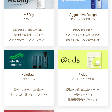
MEDily
Aggressive Design
メディリー
アグレッシブデザイン
医療発想を、毎日の習慣に。
過酷な状況で戦う
専門性と日常性を両立した
アスリートのために開発された
メディカルサプリメントブランド。
塗り直しのいらない日焼け止め
PeloBaum
@dds
ペロバーム
アットディディエス
髪のボリュームにお悩みの
紫外線や施術後の肌ダメージを
すべての方へ届けるヘアブランド
内側からケアする
医療機関専売サプリメント