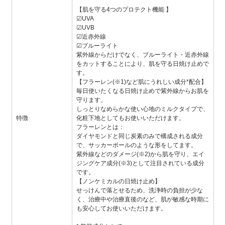
【肌を守る4つのプロテクト機能 】
☑UVA
☑UVB
☑近赤外線
☑ブルーライト
紫外線からだけでなく、ブルーライト・近赤外線
をカットすることにより、肌を守る日焼け止めで
す。
【フラーレン(※1)など肌にうれしい成分*配合】
毎日使いたくなる日焼け止めで紫外線からお肌を
守ります。
しっとりなめらかな使い心地のミルクタイプで、
特徴
化粧下地としてもお使いいただけます。
フラーレンとは：
ダイヤモンドと同じ炭素のみで構成される成分
で、サッカーボールのような形をしてます。
紫外線などのダメージ(※2)から肌を守り、エイ
ジングケア成分(※3)として注目されている成分
です。
【ノンケミカルの日焼け止め】
せっけんで落とせるため、洗浄時の負担が少な
く、治療中や治療直後のなど、肌が敏感な時期に
も安心してお使いいただけます。