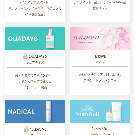
タミンCサプリメント。
サプリメント、総グルタチオン100㎎含
リポソーム化×タイムリリース型ビタミ
有ドリンク
ンCを独自配合。
anowa
QUADAYS
アノワ
キュアデイズ
お顔のスキンケアと同じように
続く殺菌力でニオイを防ぐ、
デリケートゾーンケアを
子供から大人まで使える
デオドラント製品
Nutro Veil
NADICAL
ニュートロヴェール