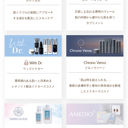
ナディカル
日差しを忘れる透明のヴェール
肌トラブルの原因にアプローチ
肌の内側から健やかな肌を保つ
する成分を配合したスキンケア
サプリメント
Chrono Verso
With Dr.
クロノヴァーソ
ウィズドクター
「肌は時を超えられる。」
透明感のある肌へと目覚める
最新の皮膚科学と最旬の美容成分を駆使
レチノイド配合ドクターズコスメ
したドクターズコスメ