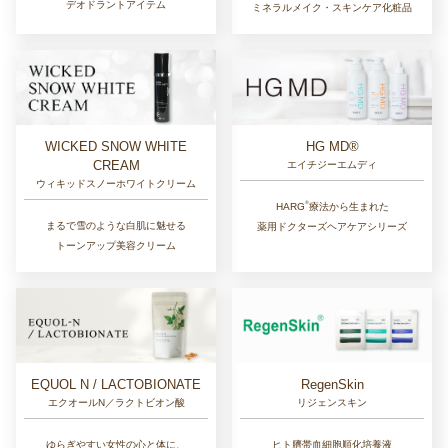
デオドラントアイテム
ミネラルメイク・スキンケア化粧品
WICKED SNOW WHITE
HG MD®
CREAM
エイチジーエムディ
ウィキッドスノーホワイトクリーム
®︎
HARG
療法から生まれた
まるで雪のような白肌に魅せる
薬用ドクターズヘアケアシリーズ
トーンアップ美容クリーム
EQUOL N / LACTOBIONATE
RegenSkin
エクオールN／ラクトビオン酸
リジェンスキン
ゆらぎやすい女性の心と体に、
ヒト臍帯血細胞順化培養液