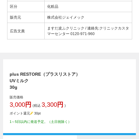
区分
化粧品
販売元
株式会社ジェイメック
ますだ皮ふクリニック / 連絡先:クリニックカスタ
広告文責
マーセンター 0120-971-960
plus RESTORE（プラスリストア）
UVミルク
30g
販売価格
3,000
円
3,300
円
(税込
)
ポイント還元
30
pt
1～5日以内に発送予定。（土日祝除く）