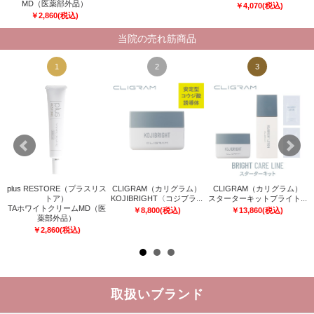
MD（医薬部外品）
￥
4,070
(税込)
￥
2,860
(税込)
当院の売れ筋商品
1
2
3
plus RESTORE（プラスリス
CLIGRAM（カリグラム）
CLIGRAM（カリグラム）
キ
トア）
KOJIBRIGHT〈コジブラ...
スターターキットブライト...
Q
TAホワイトクリームMD（医
￥
8,800
(税込)
￥
13,860
(税込)
薬部外品）
￥
2,860
(税込)
取扱いブランド