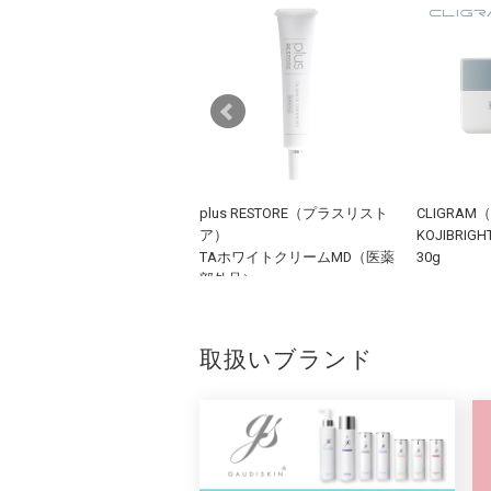
plus RESTORE（プラスリスト
CLIGRA
AUDISKIN (ガウディスキン)
ア）
KOJIBR
クラリバイブ 30g
TAホワイトクリームMD（医薬
30g
部外品）
10g
取扱いブランド