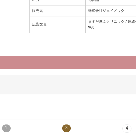
販売元
株式会社ジェイメック
ますだ皮ふクリニック / 連絡先
広告文責
960
2
3
4