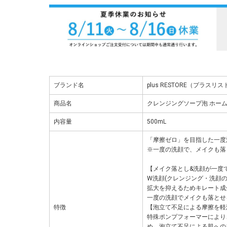
ブランド名
plus RESTORE（プラスリ
商品名
クレンジングソープ泡 ホーム
内容量
500mL
「摩擦ゼロ」を目指した一度
※一度の洗顔で、メイクも落
【メイク落とし&洗顔が一度
W洗顔(クレンジング・洗顔
拡大を抑えるためキレート成分
一度の洗顔でメイクも落とせ
特徴
【泡立て不足による摩擦を軽
特殊ポンプフォーマーにより
め、泡立て不足による肌への