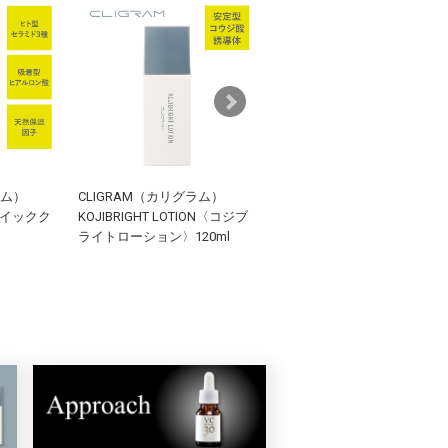
ラム）
CLIGRAM（カリグラム）
plus RESTORE（プラスリスト
〈クイックク
KOJIBRIGHT LOTION〈コジブ
ア）
ライトローション〉120ml
UVローション
30mL