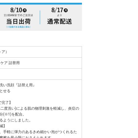
ストア）
ケア 詰替用
洗い洗顔『詰替え用』
とせる
で完了】
の二度洗い)による肌の物理刺激を軽減し、炎症の
(※1)を配合。
るようにしました。
減】
、手軽に弾力のあるきめ細かい泡がつくれるた
摩擦を最小限におさえられます。