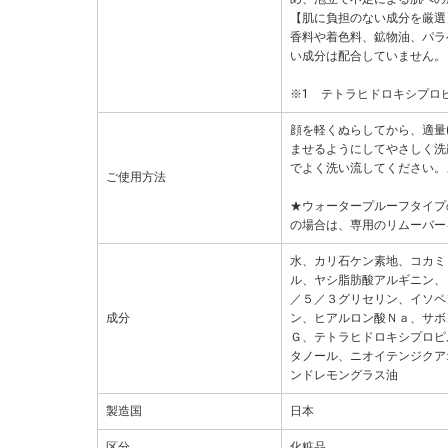
【肌に負担のない成分を厳選
香料や着色料、鉱物油、パラ
い成分は配合していません。
※1 テトラヒドロキシプロピ
顔を軽くぬらしてから、適量(
ませるようにしてやさしく洗
でよく洗い流してください。
ご使用方法
★ウォータープルーフタイプ
の場合は、専用のリムーバー
水、カリ石ケン素地、コカミ
ル、ヤシ脂肪酸アルギニン、
／５／３グリセリン、イソペ
成分
ン、ヒアルロン酸Ｎａ、サボ
Ｇ、テトラヒドロキシプロピ
タノール、ニオイテンジクア
ンドレモングラス油
製造国
日本
区分
化粧品