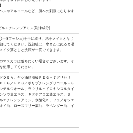
】
ベンやアルコールなど、肌への刺激になりやす
ルエチレンジアミン(洗浄成分)
6～8プッシュ)を手に取り、泡をメイクとなじ
顔してください。洗顔後は、水またはぬるま湯
メイク落としと洗顔が一度でできます。
のマスカラは落ちにくい場合がございます。そ
を使用してください。
ドＤＥＡ、ヤシ油脂肪酸ＰＥＧ－７グリセリ
ＰＥＧ／ＰＰＧ／ポリブチレングリコール－８
ンチルジオール、ラウリルヒドロキシスルタイ
ンソウ葉エキス、キダチアロエ葉エキス、Ｂ
ルエチレンジアミン、水酸化Ｋ、フェノキシエ
オイ油、ローズマリー葉油、ラベンダー油、イ