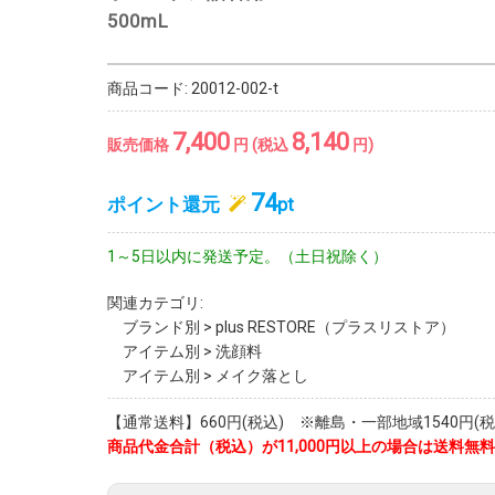
500mL
商品コード:
20012-002-t
7,400
8,140
販売価格
円 (税込
円)
74
ポイント還元
pt
1～5日以内に発送予定。（土日祝除く）
関連カテゴリ:
ブランド別
>
plus RESTORE（プラスリストア）
アイテム別
>
洗顔料
アイテム別
>
メイク落とし
【通常送料】660円(税込) ※離島・一部地域1540円(税
商品代金合計（税込）が11,000円以上の場合は送料無料